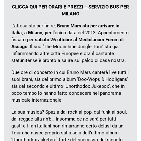
CLICCA QUI PER ORARI E PREZZI – SERVIZIO BUS PER
MILANO
L’attesa sta per finire,
Bruno Mars sta per arrivare in
Italia, a Milano, per
l’unica data del 2013. Appuntamento
fissato per
sabato 26 ottobre al Mediolanum Forum di
Assago
. Il suo ‘The Moonshine Jungle Tour’ sta già
infiammando altre città Europee e ora il cantante
statunitense è pronto a salire sul palco di casa nostra.
Due ore di concerto in cui Bruno Mars canterà live tutti i
suoi brani, sia del primo album ‘Doo-Wops & Hooligans’
sia del secondo e ultimo ‘Unorthodox Jukebox’, che in
poco tempo lo hanno fatto conoscere nel panorama
musicale internazionale.
La sua musica? Spazia dal rock al pop, dal funk al soul,
dal reggae alla r’n'b… Insomma ce ne sarà per tutti i
gusti e i fan italiani non rimarranno certo delusi da un
Tour che nasce proprio sulla scia dell’ultimo album
‘Unorthodox Jukebox’, forte del successo del singolo