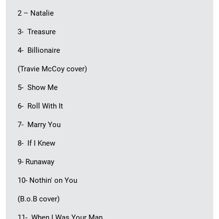
2 – Natalie
3- Treasure
4- Billionaire
(Travie McCoy cover)
5- Show Me
6- Roll With It
7- Marry You
8- If I Knew
9- Runaway
10- Nothin' on You
(B.o.B cover)
11- When I Was Your Man