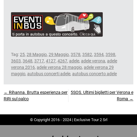
Tag:
25
,
28 Maggio
,
29 Maggio
,
3578
,
3582
,
3594
,
3598
,
3603
,
3648
,
3717
,
4127
,
4267
,
adele
,
adele verona
,
adele
verona 2016
,
adele verona 28 maggio
,
adele verona 29
maggio
,
autobus concerti adele
,
autobus concerto adele
← Rihanna. Brutta esperienza per
5SOS. Ultimi biglietti per Verona e
RiRi sul palco
Roma →
© Copyright 2016 - 2024 | Exclusive Tour 2 Srl