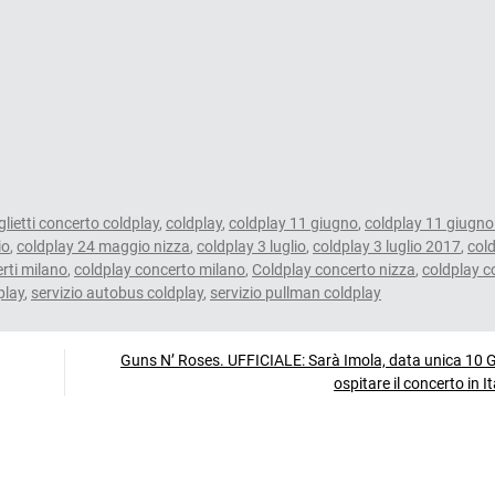
glietti concerto coldplay
,
coldplay
,
coldplay 11 giugno
,
coldplay 11 giugno
io
,
coldplay 24 maggio nizza
,
coldplay 3 luglio
,
coldplay 3 luglio 2017
,
col
rti milano
,
coldplay concerto milano
,
Coldplay concerto nizza
,
coldplay c
play
,
servizio autobus coldplay
,
servizio pullman coldplay
Guns N’ Roses. UFFICIALE: Sarà Imola, data unica 10 
ospitare il concerto in 