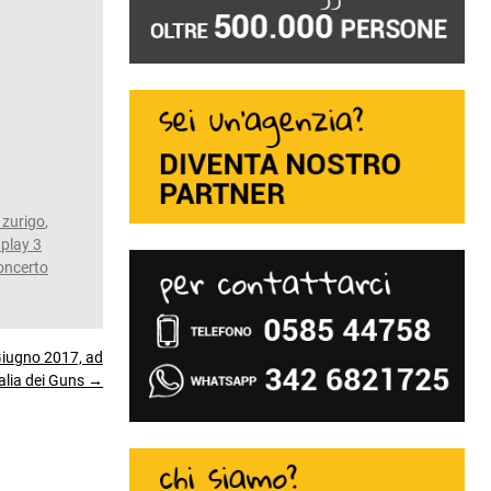
 zurigo
,
dplay 3
oncerto
Giugno 2017, ad
Italia dei Guns →