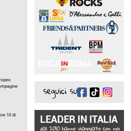
uropeo
 compagine
ore 10 di