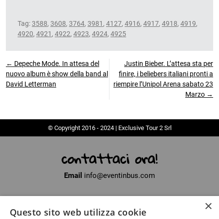
Tag:
3588
,
3608
,
3764
,
3981
,
4127
,
4916
,
4917
,
4918
,
4919
,
4920
,
4921
,
4922
,
4923
,
4924
,
4925
← Depeche Mode. In attesa del
Justin Bieber. L’attesa sta per
nuovo album è show della band al
finire, i beliebers italiani pronti a
David Letterman
riempire l’Unipol Arena sabato 23
Marzo →
© Copyright 2016 - 2024 | Exclusive Tour 2 Srl
contattaci ora!
Email
info@eventinbus.com
×
Sede legale
via Massa-Avenza, 2 - 54100 Marina di Massa (MS)
Questo sito web utilizza cookie
Partita Iva
01371040450