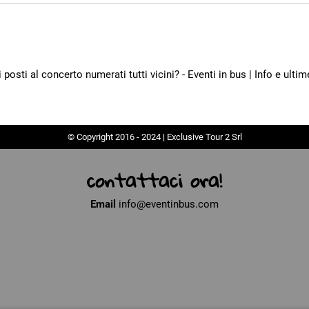
osti al concerto numerati tutti vicini? - Eventi in bus | Info e ultim
© Copyright 2016 - 2024 | Exclusive Tour 2 Srl
contattaci ora!
Email
info@eventinbus.com