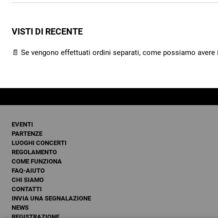
VISTI DI RECENTE
📄 Se vengono effettuati ordini separati, come possiamo avere i p
EVENTI
PARTENZE
LUOGHI CONCERTI
REGOLAMENTO
COME FUNZIONA
FAQ-AIUTO
CHI SIAMO
CONTATTI
INVIA UNA SEGNALAZIONE
NEWS
REGISTRAZIONE