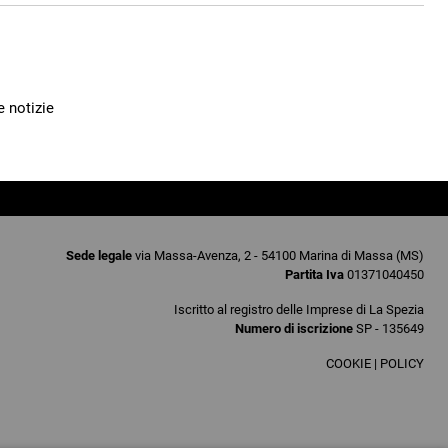
e notizie
Sede legale
via Massa-Avenza, 2 - 54100 Marina di Massa (MS)
Partita Iva
01371040450
Iscritto al registro delle Imprese di La Spezia
Numero di iscrizione
SP - 135649
COOKIE
|
POLICY