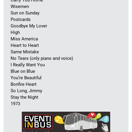
Carry You Home
Wisemen
Sun on Sunday
Postcards
Goodbye My Lover
High
Miss America
Heart to Heart
Same Mistake
No Tears (only piano and voice)
I Really Want You
Blue on Blue
You’re Beautiful
Bonfire Heart
So Long, Jimmy
Stay the Night
1973