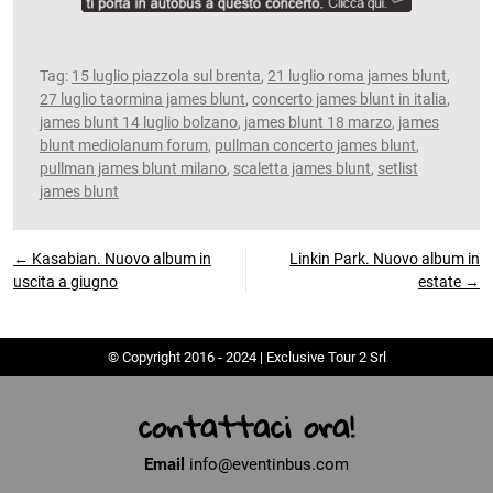
Tag:
15 luglio piazzola sul brenta
,
21 luglio roma james blunt
,
27 luglio taormina james blunt
,
concerto james blunt in italia
,
james blunt 14 luglio bolzano
,
james blunt 18 marzo
,
james
blunt mediolanum forum
,
pullman concerto james blunt
,
pullman james blunt milano
,
scaletta james blunt
,
setlist
james blunt
← Kasabian. Nuovo album in
Linkin Park. Nuovo album in
uscita a giugno
estate →
© Copyright 2016 - 2024 | Exclusive Tour 2 Srl
contattaci ora!
Email
info@eventinbus.com