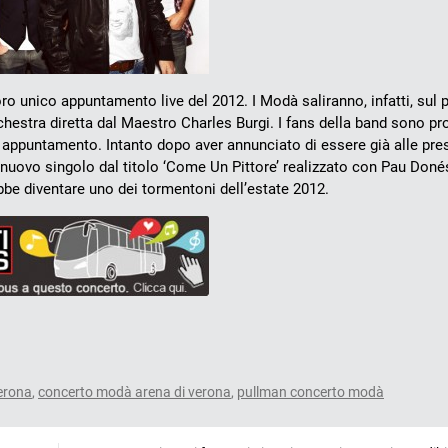
ro unico appuntamento live del 2012. I Modà saliranno, infatti, sul 
estra diretta dal Maestro Charles Burgi. I fans della band sono pro
 appuntamento. Intanto dopo aver annunciato di essere già alle pre
 nuovo singolo dal titolo ‘Come Un Pittore’ realizzato con Pau Doné
be diventare uno dei tormentoni dell’estate 2012.
erona
,
concerto modà arena di verona
,
pullman concerto modà