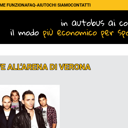
ME FUNZIONA
FAQ-AIUTO
CHI SIAMO
CONTATTI
in autobus ai co
il modo
più economico per sp
VE ALL’ARENA DI VERONA