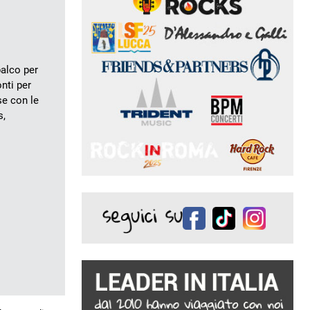
palco per
nti per
se con le
s,