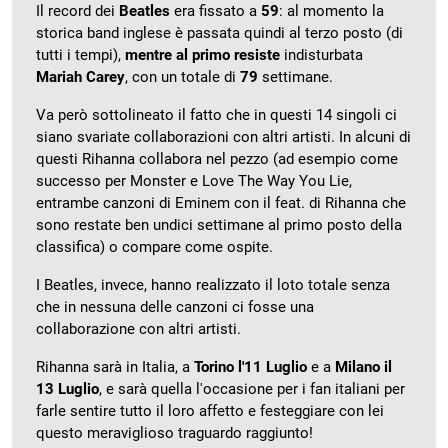
Il record dei
Beatles
era fissato a
59
: al momento la
storica band inglese è passata quindi al terzo posto (di
tutti i tempi),
mentre al primo resiste
indisturbata
Mariah Carey
, con un totale di
79
settimane.
Va però sottolineato il fatto che in questi 14 singoli ci
siano svariate collaborazioni con altri artisti. In alcuni di
questi Rihanna collabora nel pezzo (ad esempio come
successo per Monster e Love The Way You Lie,
entrambe canzoni di Eminem con il feat. di Rihanna che
sono restate ben undici settimane al primo posto della
classifica) o compare come ospite.
I Beatles, invece, hanno realizzato il loto totale senza
che in nessuna delle canzoni ci fosse una
collaborazione con altri artisti.
Rihanna sarà in Italia, a
Torino l'11 Luglio
e a
Milano il
13 Luglio
, e sarà quella l'occasione per i fan italiani per
farle sentire tutto il loro affetto e festeggiare con lei
questo meraviglioso traguardo raggiunto!