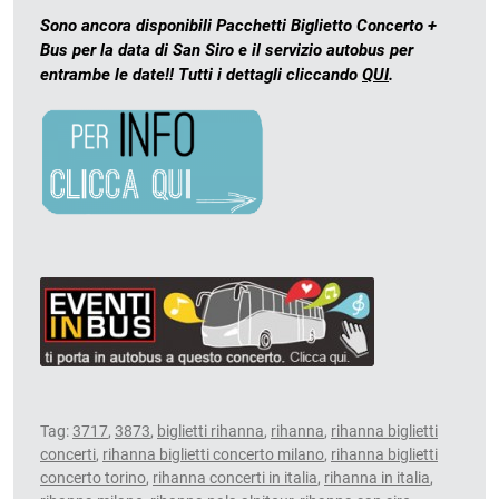
Sono ancora disponibili Pacchetti Biglietto Concerto +
Bus per la data di San Siro e il servizio autobus per
entrambe le date!! Tutti i dettagli cliccando
QUI
.
Tag:
3717
,
3873
,
biglietti rihanna
,
rihanna
,
rihanna biglietti
concerti
,
rihanna biglietti concerto milano
,
rihanna biglietti
concerto torino
,
rihanna concerti in italia
,
rihanna in italia
,