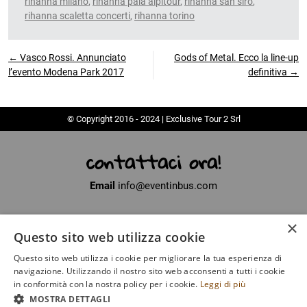
rihanna milano
,
rihanna pala alpitour
,
rihanna san siro
,
rihanna scaletta concerti
,
rihanna torino
← Vasco Rossi. Annunciato
Gods of Metal. Ecco la line-up
l’evento Modena Park 2017
definitiva →
© Copyright 2016 - 2024 | Exclusive Tour 2 Srl
contattaci ora!
Email
info@eventinbus.com
×
Sede legale
via Massa-Avenza, 2 - 54100 Marina di Massa (MS)
Questo sito web utilizza cookie
Partita Iva
01371040450
Questo sito web utilizza i cookie per migliorare la tua esperienza di
Iscritto al registro delle Imprese di La Spezia
navigazione. Utilizzando il nostro sito web acconsenti a tutti i cookie
Numero di iscrizione
SP - 135649
in conformità con la nostra policy per i cookie.
Leggi di più
MOSTRA DETTAGLI
COOKIE
|
POLICY