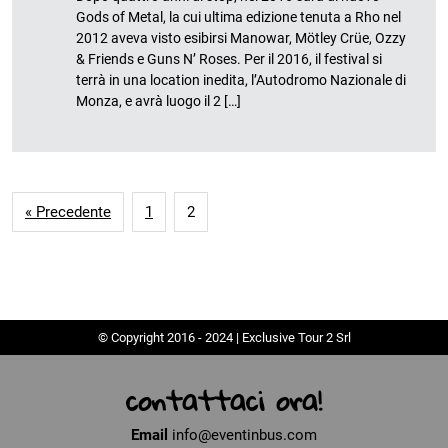
Gods of Metal, la cui ultima edizione tenuta a Rho nel
2012 aveva visto esibirsi Manowar, Mötley Crüe, Ozzy
& Friends e Guns N’ Roses. Per il 2016, il festival si
terrà in una location inedita, l’Autodromo Nazionale di
Monza, e avrà luogo il 2 […]
« Precedente
1
2
© Copyright 2016 - 2024 | Exclusive Tour 2 Srl
contattaci ora!
Email
info@eventinbus.com