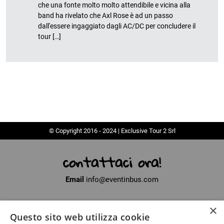
che una fonte molto molto attendibile e vicina alla
band ha rivelato che Axl Rose è ad un passo
dall'essere ingaggiato dagli AC/DC per concludere il
tour […]
© Copyright 2016 - 2024 | Exclusive Tour 2 Srl
contattaci ora!
Email
info@eventinbus.com
×
Sede legale
via Massa-Avenza, 2 - 54100 Marina di Massa (MS)
Questo sito web utilizza cookie
Partita Iva
01371040450