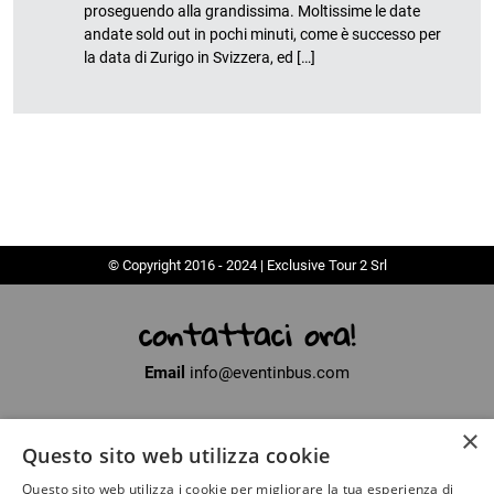
proseguendo alla grandissima. Moltissime le date
andate sold out in pochi minuti, come è successo per
la data di Zurigo in Svizzera, ed […]
© Copyright 2016 - 2024 | Exclusive Tour 2 Srl
contattaci ora!
Email
info@eventinbus.com
×
Sede legale
via Massa-Avenza, 2 - 54100 Marina di Massa (MS)
Questo sito web utilizza cookie
Partita Iva
01371040450
Questo sito web utilizza i cookie per migliorare la tua esperienza di