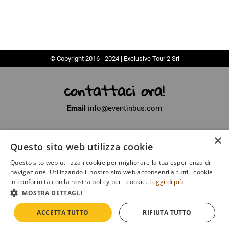
© Copyright 2016 - 2024 | Exclusive Tour 2 Srl
contattaci ora!
Email
info@eventinbus.com
×
Sede legale
via Massa-Avenza, 2 - 54100 Marina di Massa (MS)
Questo sito web utilizza cookie
Partita Iva
01371040450
Questo sito web utilizza i cookie per migliorare la tua esperienza di
Iscritto al registro delle Imprese di La Spezia
navigazione. Utilizzando il nostro sito web acconsenti a tutti i cookie
Numero di iscrizione
SP - 135649
in conformità con la nostra policy per i cookie.
Leggi di più
MOSTRA DETTAGLI
COOKIE
|
POLICY
ACCETTA TUTTO
RIFIUTA TUTTO
DEVELOPED BY
EMOTION DESIGN