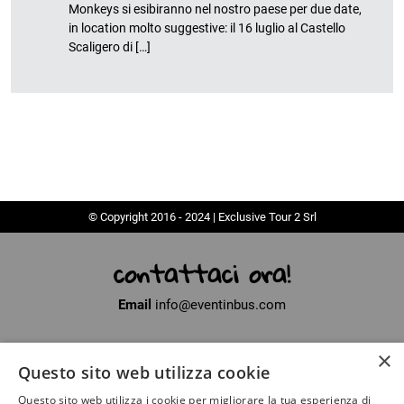
Monkeys si esibiranno nel nostro paese per due date,
in location molto suggestive: il 16 luglio al Castello
Scaligero di […]
© Copyright 2016 - 2024 | Exclusive Tour 2 Srl
contattaci ora!
Email
info@eventinbus.com
×
Sede legale
via Massa-Avenza, 2 - 54100 Marina di Massa (MS)
Questo sito web utilizza cookie
Partita Iva
01371040450
Questo sito web utilizza i cookie per migliorare la tua esperienza di