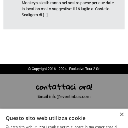
Monkeys si esibiranno nel nostro paese per due date,
in location molto suggestive: il 16 luglio al Castello
Scaligero di […]
© Copyright 2016 - 2024 | Exclusive Tour 2 Srl
contattaci ora!
Email
info@eventinbus.com
×
Sede legale
via Massa-Avenza, 2 - 54100 Marina di Massa (MS)
Questo sito web utilizza cookie
Partita Iva
01371040450
Questo sito web utilizza i cookie per migliorare la tua esperienza di