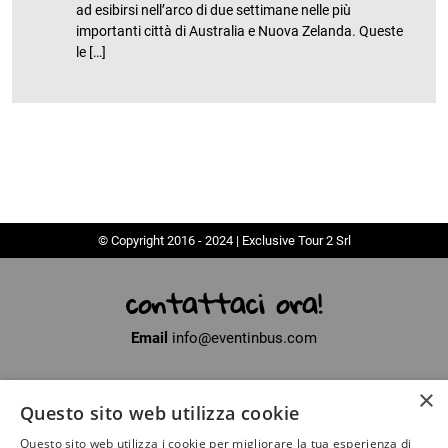
ad esibirsi nell’arco di due settimane nelle più
importanti città di Australia e Nuova Zelanda. Queste
le […]
© Copyright 2016 - 2024 | Exclusive Tour 2 Srl
contattaci ora!
Email
info@eventinbus.com
×
Sede legale
via Massa-Avenza, 2 - 54100 Marina di Massa (MS)
Questo sito web utilizza cookie
Partita Iva
01371040450
Questo sito web utilizza i cookie per migliorare la tua esperienza di