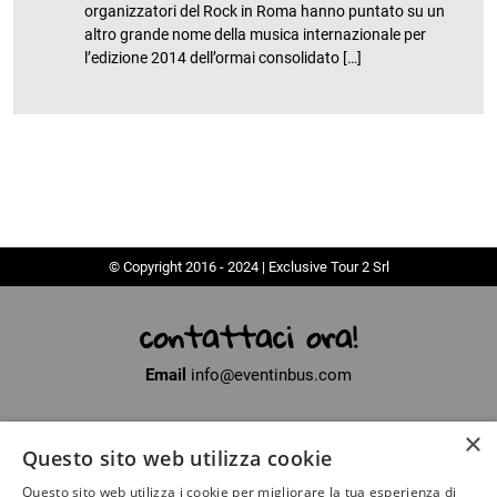
organizzatori del Rock in Roma hanno puntato su un
altro grande nome della musica internazionale per
l’edizione 2014 dell’ormai consolidato […]
© Copyright 2016 - 2024 | Exclusive Tour 2 Srl
contattaci ora!
Email
info@eventinbus.com
×
Sede legale
via Massa-Avenza, 2 - 54100 Marina di Massa (MS)
Questo sito web utilizza cookie
Partita Iva
01371040450
Questo sito web utilizza i cookie per migliorare la tua esperienza di