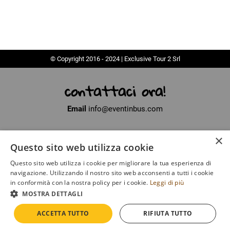
© Copyright 2016 - 2024 | Exclusive Tour 2 Srl
contattaci ora!
Email
info@eventinbus.com
×
Sede legale
via Massa-Avenza, 2 - 54100 Marina di Massa (MS)
Questo sito web utilizza cookie
Partita Iva
01371040450
Questo sito web utilizza i cookie per migliorare la tua esperienza di
Iscritto al registro delle Imprese di La Spezia
navigazione. Utilizzando il nostro sito web acconsenti a tutti i cookie
Numero di iscrizione
SP - 135649
in conformità con la nostra policy per i cookie.
Leggi di più
MOSTRA DETTAGLI
COOKIE
|
POLICY
ACCETTA TUTTO
RIFIUTA TUTTO
DEVELOPED BY
EMOTION DESIGN