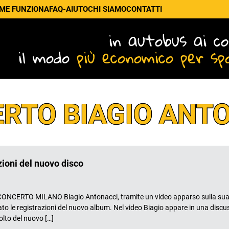
ME FUNZIONA
FAQ-AIUTO
CHI SIAMO
CONTATTI
in autobus ai co
il modo
più economico per sp
RTO BIAGIO ANT
zioni del nuovo disco
NCERTO MILANO Biagio Antonacci, tramite un video apparso sulla sua
ato le registrazioni del nuovo album. Nel video Biagio appare in una discu
colto del nuovo […]