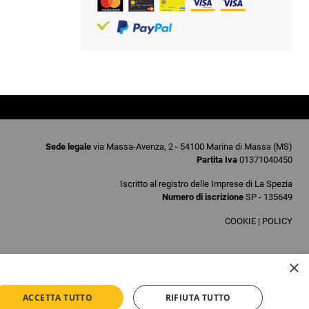
Sede legale
via Massa-Avenza, 2 - 54100 Marina di Massa (MS)
Partita Iva
01371040450
Iscritto al registro delle Imprese di La Spezia
Numero di iscrizione
SP - 135649
COOKIE
|
POLICY
×
ACCETTA TUTTO
RIFIUTA TUTTO