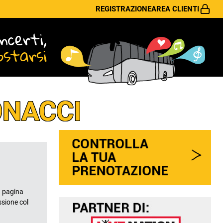
REGISTRAZIONE
AREA CLIENTI
ncerti,
ostarsi
ONACCI
 pagina
ssione col