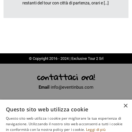
restanti del tour con città di partenza, orari e […]
© Copyright 2016 - 2024 | Exclusive Tour 2 Srl
contattaci ora!
Email
info@eventinbus.com
×
Sede legale
via Massa-Avenza, 2 - 54100 Marina di Massa (MS)
Questo sito web utilizza cookie
Partita Iva
01371040450
Questo sito web utilizza i cookie per migliorare la tua esperienza di
Iscritto al registro delle Imprese di La Spezia
navigazione. Utilizzando il nostro sito web acconsenti a tutti i cookie
Numero di iscrizione
SP - 135649
in conformità con la nostra policy per i cookie.
Leggi di più