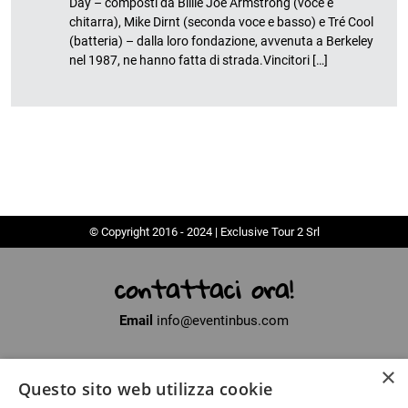
Day – composti da Billie Joe Armstrong (voce e
chitarra), Mike Dirnt (seconda voce e basso) e Tré Cool
(batteria) – dalla loro fondazione, avvenuta a Berkeley
nel 1987, ne hanno fatta di strada.Vincitori […]
© Copyright 2016 - 2024 | Exclusive Tour 2 Srl
contattaci ora!
Email
info@eventinbus.com
×
Sede legale
via Massa-Avenza, 2 - 54100 Marina di Massa (MS)
Questo sito web utilizza cookie
Partita Iva
01371040450