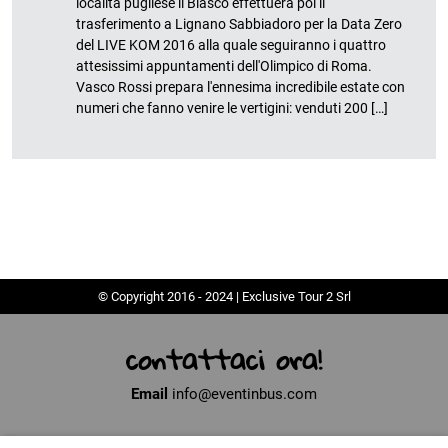
località pugliese il Blasco effettuerà poi il
trasferimento a Lignano Sabbiadoro per la Data Zero
del LIVE KOM 2016 alla quale seguiranno i quattro
attesissimi appuntamenti dell'Olimpico di Roma.
Vasco Rossi prepara l'ennesima incredibile estate con
numeri che fanno venire le vertigini: venduti 200 […]
© Copyright 2016 - 2024 | Exclusive Tour 2 Srl
contattaci ora!
Email
info@eventinbus.com