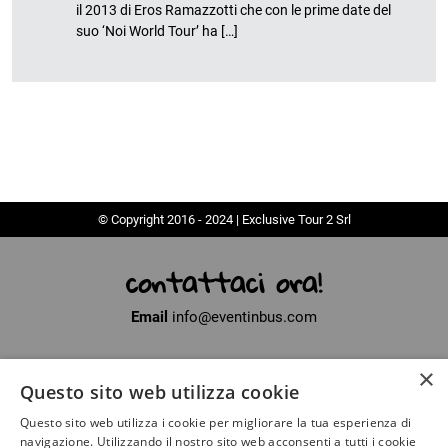
il 2013 di Eros Ramazzotti che con le prime date del
suo ‘Noi World Tour’ ha […]
© Copyright 2016 - 2024 | Exclusive Tour 2 Srl
contattaci ora!
Email
info@eventinbus.com
×
Sede legale
via Massa-Avenza, 2 - 54100 Marina di Massa (MS)
Questo sito web utilizza cookie
Partita Iva
01371040450
Questo sito web utilizza i cookie per migliorare la tua esperienza di
Iscritto al registro delle Imprese di La Spezia
navigazione. Utilizzando il nostro sito web acconsenti a tutti i cookie