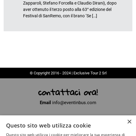
Zapparoli, Stefano Forcella e Claudio Dirani), dopo
aver ottenuto il terzo posto alla 63° edizione del
Festival di SanRemo, con il brano ‘Se […]
© Copyright 2016 - 2024 | Exclusive Tour 2 Srl
contattaci ora!
Email
info@eventinbus.com
×
Sede legale
via Massa-Avenza, 2 - 54100 Marina di Massa (MS)
Questo sito web utilizza cookie
Partita Iva
01371040450
Questo sito web utilizza i cookie per migliorare la tua esperienza di