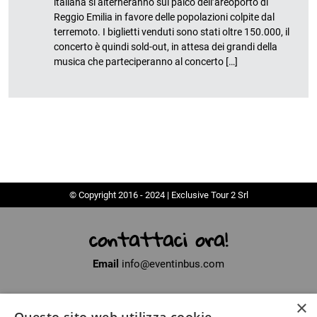
italiana si alterneranno sul palco dell’areoporto di
Reggio Emilia in favore delle popolazioni colpite dal
terremoto. I biglietti venduti sono stati oltre 150.000, il
concerto è quindi sold-out, in attesa dei grandi della
musica che parteciperanno al concerto […]
© Copyright 2016 - 2024 | Exclusive Tour 2 Srl
contattaci ora!
Email
info@eventinbus.com
×
Sede legale
via Massa-Avenza, 2 - 54100 Marina di Massa (MS)