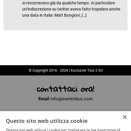
si rincorrevano già da qualche tempo. In particolare
un’indiscrezione su twitter aveva fatto trapelare anche
una data in Italia: Matt Bongiovi, […]
© Copyright 2016 - 2024 | Exclusive Tour 2 Srl
contattaci ora!
Email
info@eventinbus.com
×
Sede legale
via Massa-Avenza, 2 - 54100 Marina di Massa (MS)
Questo sito web utilizza cookie
Partita Iva
01371040450
Questo sito web utilizza i cookie per migliorare la tua esperienza di