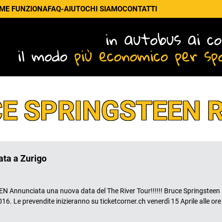
ME FUNZIONA
FAQ-AIUTO
CHI SIAMO
CONTATTI
in autobus ai co
il modo
più economico per sp
E SPRINGSTEEN 
ata a Zurigo
nciata una nuova data del The River Tour!!!!!! Bruce Springsteen si
6. Le prevendite inizieranno su ticketcorner.ch venerdì 15 Aprile alle ore