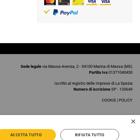
Sede legale
via Massa-Avenza, 2 - 54100 Marina di Massa (MS)
Partita Iva
01371040450
Iscritto al registro delle Imprese di La Spezia
Numero di iscrizione
SP - 135649
COOKIE
|
POLICY
×
ACCETTA TUTTO
RIFIUTA TUTTO