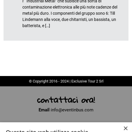
l’ “Industrial Metal” che subisce una sorta di
contaminazione elettronica alle più note cadenze del
metal più duro. I componenti del gruppo sono 6: Till
Lindemann alla voce, due chitarristi, un bassista, un
batterista, e […]
© Copyright 2016 - 2024 | Exclusive Tour 2 Srl
contattaci ora!
Email
info@eventinbus.com
×
Sede legale
via Massa-Avenza, 2 - 54100 Marina di Massa (MS)