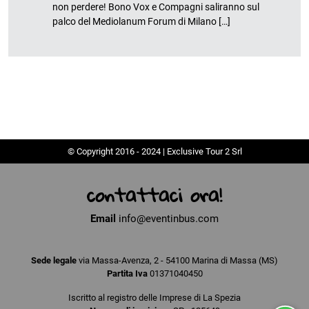
non perdere! Bono Vox e Compagni saliranno sul
palco del Mediolanum Forum di Milano […]
© Copyright 2016 - 2024 | Exclusive Tour 2 Srl
contattaci ora!
Email
info@eventinbus.com
Sede legale
via Massa-Avenza, 2 - 54100 Marina di Massa (MS)
Partita Iva
01371040450
Iscritto al registro delle Imprese di La Spezia