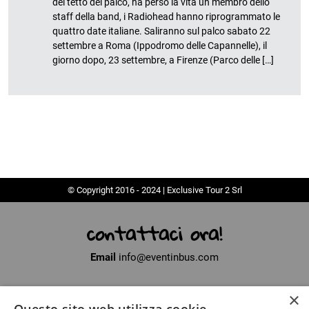
del tetto del palco, ha perso la vita un membro dello
staff della band, i Radiohead hanno riprogrammato le
quattro date italiane. Saliranno sul palco sabato 22
settembre a Roma (Ippodromo delle Capannelle), il
giorno dopo, 23 settembre, a Firenze (Parco delle […]
© Copyright 2016 - 2024 | Exclusive Tour 2 Srl
contattaci ora!
Email
info@eventinbus.com
×
Sede legale
via Massa-Avenza, 2 - 54100 Marina di Massa (MS)