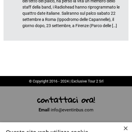
del tetto del palco, ha perso la vita un membro dello
staff della band, i Radiohead hanno riprogrammato le
quattro date italiane. Saliranno sul palco sabato 22
settembre a Roma (Ippodromo delle Capannelle), il
giorno dopo, 23 settembre, a Firenze (Parco delle […]
© Copyright 2016 - 2024 | Exclusive Tour 2 Srl
contattaci ora!
Email
info@eventinbus.com
×
Sede legale
via Massa-Avenza, 2 - 54100 Marina di Massa (MS)