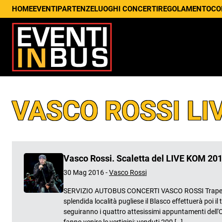
HOME
EVENTI
PARTENZE
LUOGHI CONCERTI
REGOLAMENTO
CO
VASCO ROSSI LI
Vasco Rossi. Scaletta del LIVE KOM 20
30 Mag 2016 -
Vasco Rossi
SERVIZIO AUTOBUS CONCERTI VASCO ROSSI Trapelano le
splendida località pugliese il Blasco effettuerà poi
seguiranno i quattro attesissimi appuntamenti dell'