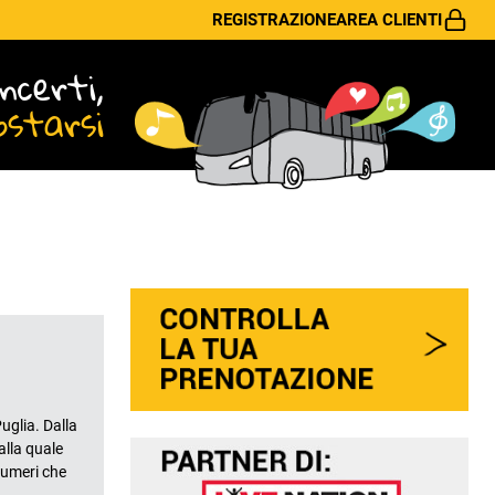
REGISTRAZIONE
AREA CLIENTI
ncerti,
ostarsi
glia. Dalla
alla quale
numeri che