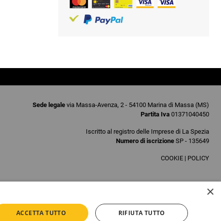
Sede legale
via Massa-Avenza, 2 - 54100 Marina di Massa (MS)
Partita Iva
01371040450
Iscritto al registro delle Imprese di La Spezia
Numero di iscrizione
SP - 135649
COOKIE
|
POLICY
×
ACCETTA TUTTO
RIFIUTA TUTTO