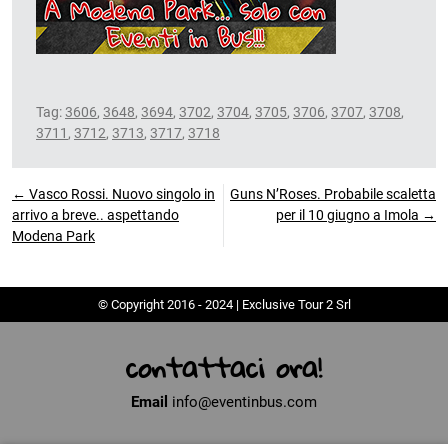
Tag:
3606
,
3648
,
3694
,
3702
,
3704
,
3705
,
3706
,
3707
,
3708
,
3711
,
3712
,
3713
,
3717
,
3718
← Vasco Rossi. Nuovo singolo in
Guns N’Roses. Probabile scaletta
arrivo a breve.. aspettando
per il 10 giugno a Imola →
Modena Park
© Copyright 2016 - 2024 | Exclusive Tour 2 Srl
contattaci ora!
Email
info@eventinbus.com