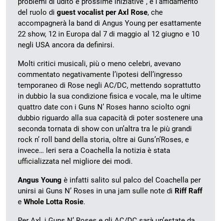
problemi di udito e prossime iniziative”, e l’affidamento
del ruolo di
guest vocalist per Axl Rose
, che
accompagnerà la band di Angus Young per esattamente
22 show, 12 in Europa dal 7 di maggio al 12 giugno e 10
negli USA ancora da definirsi.
Molti critici musicali, più o meno celebri, avevano
commentato negativamente l’ipotesi dell’ingresso
temporaneo di Rose negli AC/DC, mettendo soprattutto
in dubbio la sua condizione fisica e vocale, ma le ultime
quattro date con i Guns N’ Roses hanno sciolto ogni
dubbio riguardo alla sua capacità di poter sostenere una
seconda tornata di show con un’altra tra le più grandi
rock n’ roll band della storia, oltre ai Guns’n’Roses, e
invece… Ieri sera a Coachella la notizia è stata
ufficializzata nel migliore dei modi.
Angus Young
è infatti salito sul palco del Coachella per
unirsi ai Guns N’ Roses in una jam sulle note di
Riff Raff
e
Whole Lotta Rosie
.
Per Axl, i Guns N’ Roses e gli AC/DC sarà un’estate da