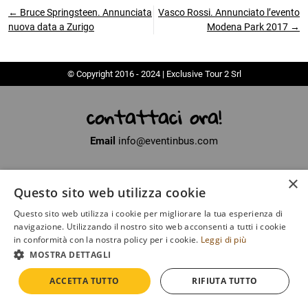
← Bruce Springsteen. Annunciata
Vasco Rossi. Annunciato l’evento
nuova data a Zurigo
Modena Park 2017 →
© Copyright 2016 - 2024 | Exclusive Tour 2 Srl
contattaci ora!
Email
info@eventinbus.com
×
Sede legale
via Massa-Avenza, 2 - 54100 Marina di Massa (MS)
Questo sito web utilizza cookie
Partita Iva
01371040450
Questo sito web utilizza i cookie per migliorare la tua esperienza di
Iscritto al registro delle Imprese di La Spezia
navigazione. Utilizzando il nostro sito web acconsenti a tutti i cookie
Numero di iscrizione
SP - 135649
in conformità con la nostra policy per i cookie.
Leggi di più
MOSTRA DETTAGLI
COOKIE
|
POLICY
ACCETTA TUTTO
RIFIUTA TUTTO
DEVELOPED BY
EMOTION DESIGN