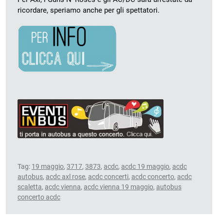
ricordare, speriamo anche per gli spettatori.
Tag:
19 maggio
,
3717
,
3873
,
acdc
,
acdc 19 maggio
,
acdc
autobus
,
acdc axl rose
,
acdc concerti
,
acdc concerto
,
acdc
scaletta
,
acdc vienna
,
acdc vienna 19 maggio
,
autobus
concerto acdc