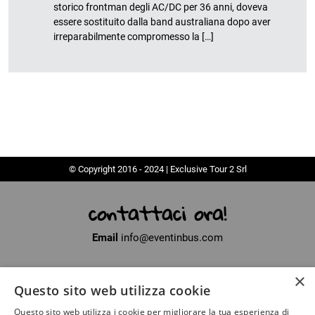
storico frontman degli AC/DC per 36 anni, doveva
essere sostituito dalla band australiana dopo aver
irreparabilmente compromesso la […]
© Copyright 2016 - 2024 | Exclusive Tour 2 Srl
contattaci ora!
Email
info@eventinbus.com
×
Sede legale
via Massa-Avenza, 2 - 54100 Marina di Massa (MS)
Questo sito web utilizza cookie
Partita Iva
01371040450
Questo sito web utilizza i cookie per migliorare la tua esperienza di