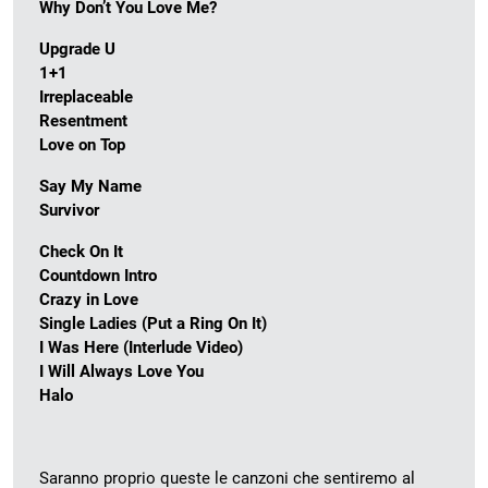
Why Don’t You Love Me?
Upgrade U
1+1
Irreplaceable
Resentment
Love on Top
Say My Name
Survivor
Check On It
Countdown Intro
Crazy in Love
Single Ladies (Put a Ring On It)
I Was Here (Interlude Video)
I Will Always Love You
Halo
Saranno proprio queste le canzoni che sentiremo al