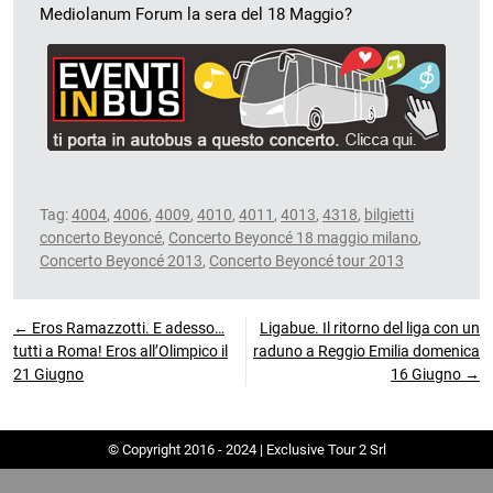
Mediolanum Forum la sera del 18 Maggio?
Tag:
4004
,
4006
,
4009
,
4010
,
4011
,
4013
,
4318
,
bilgietti
concerto Beyoncé
,
Concerto Beyoncé 18 maggio milano
,
Concerto Beyoncé 2013
,
Concerto Beyoncé tour 2013
← Eros Ramazzotti. E adesso…
Ligabue. Il ritorno del liga con un
tutti a Roma! Eros all’Olimpico il
raduno a Reggio Emilia domenica
21 Giugno
16 Giugno →
© Copyright 2016 - 2024 | Exclusive Tour 2 Srl