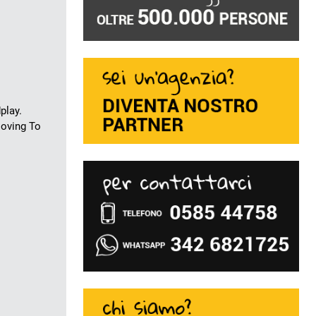
play.
Moving To