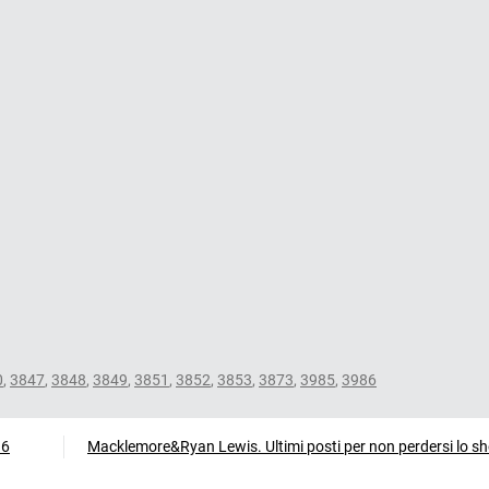
0
,
3847
,
3848
,
3849
,
3851
,
3852
,
3853
,
3873
,
3985
,
3986
16
Macklemore&Ryan Lewis. Ultimi posti per non perdersi lo s