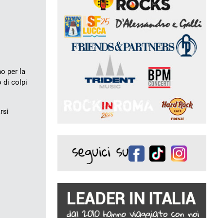
no per la
 di colpi
rsi