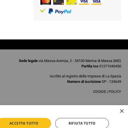
Sede legale
via Massa-Avenza, 2 - 54100 Marina di Massa (MS)
Partita Iva
01371040450
Iscritto al registro delle Imprese di La Spezia
Numero di iscrizione
SP - 135649
COOKIE
|
POLICY
×
ACCETTA TUTTO
RIFIUTA TUTTO