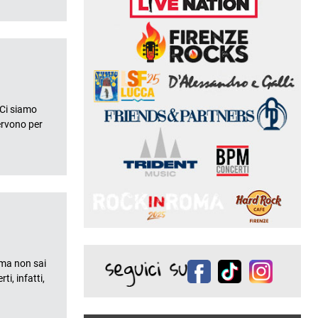
 Ci siamo
fervono per
 ma non sai
i, infatti,