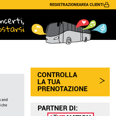
REGISTRAZIONE
AREA CLIENTI
ncerti,
ostarsi
s and
i che