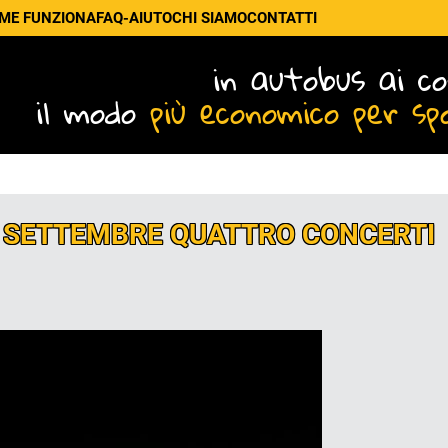
ME FUNZIONA
FAQ-AIUTO
CHI SIAMO
CONTATTI
in autobus ai co
il modo
più economico per sp
A SETTEMBRE QUATTRO CONCERTI