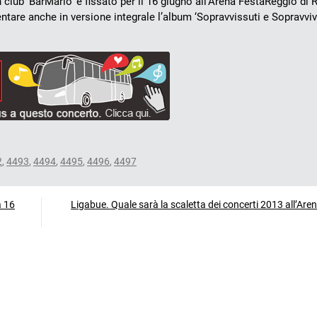
club ‘BarMario’ è fissato per il 16 giugno all’Arena FestaReggio di 
are anche in versione integrale l’album ‘Sopravvissuti e Sopravvive
2
,
4493
,
4494
,
4495
,
4496
,
4497
a 16
Ligabue. Quale sarà la scaletta dei concerti 2013 all’Ar