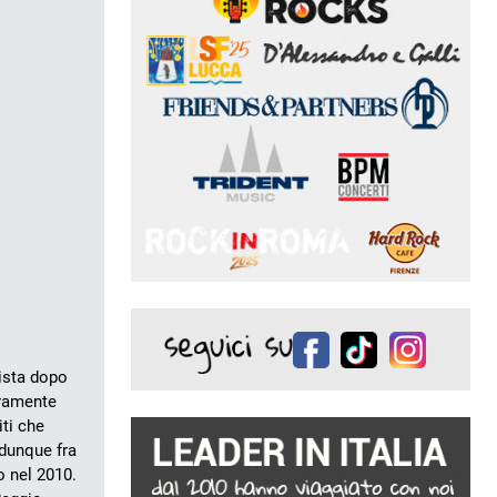
nista dopo
eramente
iti che
 dunque fra
o nel 2010.