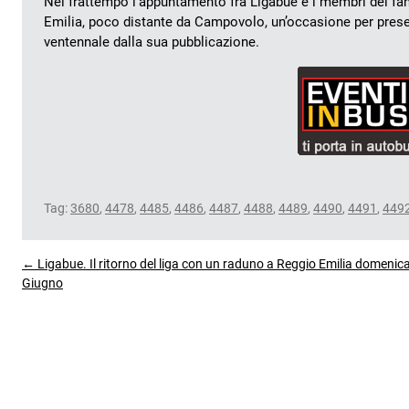
Nel frattempo l’appuntamento fra Ligabue e i membri del fan 
Emilia, poco distante da Campovolo, un’occasione per present
ventennale dalla sua pubblicazione.
Tag:
3680
,
4478
,
4485
,
4486
,
4487
,
4488
,
4489
,
4490
,
4491
,
449
← Ligabue. Il ritorno del liga con un raduno a Reggio Emilia domenic
Giugno