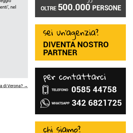
Reggio
nti’, nel
ena di Verona? →