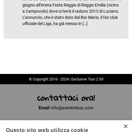
giugno all’Arena Festa Reggio di Reggio Emilia (vicino
a Campovolo) dove si terrà il raduno 2013 di Luciano.
L’annuncio, che è stato dato dal Bar Mario, il fan club
ufficiale del Liga, ha già messo in […]
© Copyright 2016 - 2024 | Exclusive Tour 2 Srl
contattaci ora!
Email
info@eventinbus.com
×
Sede legale
via Massa-Avenza, 2 - 54100 Marina di Massa (MS)
Questo sito web utilizza cookie
Partita Iva
01371040450