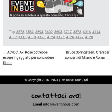
Tag:
3578
,
3582
,
3594
,
3602
,
3603
,
3717
,
3873
,
4016
,
4114
,
4117
,
4118
,
4119
,
4120
,
4124
,
4125
,
4126
,
4127
,
4128
← AC/DC. Axl Rose potrebbe
Bruce Springsteen. Orari dei
essere ingaggiato per concludere
concerti di Milano e Roma →
il tour
© Copyright 2016 - 2024 | Exclusive Tour 2 Srl
contattaci ora!
Email
info@eventinbus.com