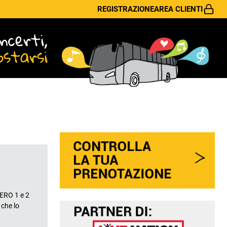
REGISTRAZIONE
AREA CLIENTI
ncerti,
ostarsi
ERO 1 e 2
 che lo