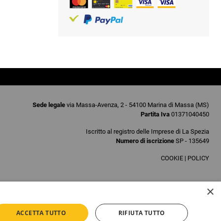
Sede legale
via Massa-Avenza, 2 - 54100 Marina di Massa (MS)
Partita Iva
01371040450
Iscritto al registro delle Imprese di La Spezia
Numero di iscrizione
SP - 135649
COOKIE
|
POLICY
×
ACCETTA TUTTO
RIFIUTA TUTTO