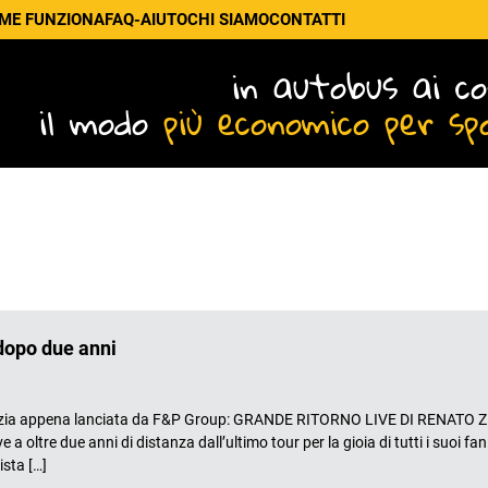
ME FUNZIONA
FAQ-AIUTO
CHI SIAMO
CONTATTI
in autobus ai co
il modo
più economico per sp
 dopo due anni
a appena lanciata da F&P Group: GRANDE RITORNO LIVE DI RENATO Z
ltre due anni di distanza dall’ultimo tour per la gioia di tutti i suoi fan
ista […]