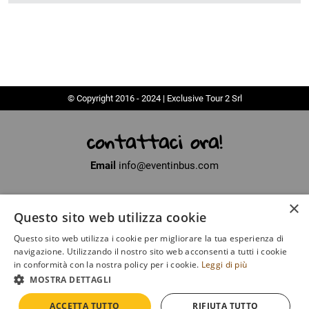
© Copyright 2016 - 2024 | Exclusive Tour 2 Srl
contattaci ora!
Email
info@eventinbus.com
×
Sede legale
via Massa-Avenza, 2 - 54100 Marina di Massa (MS)
Questo sito web utilizza cookie
Partita Iva
01371040450
Questo sito web utilizza i cookie per migliorare la tua esperienza di
Iscritto al registro delle Imprese di La Spezia
navigazione. Utilizzando il nostro sito web acconsenti a tutti i cookie
Numero di iscrizione
SP - 135649
in conformità con la nostra policy per i cookie.
Leggi di più
MOSTRA DETTAGLI
COOKIE
|
POLICY
ACCETTA TUTTO
RIFIUTA TUTTO