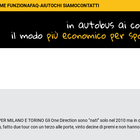
ME FUNZIONA
FAQ-AIUTO
CHI SIAMO
CONTATTI
in autobus ai co
il modo
più economico per sp
 MILANO E TORINO Gli One Direction sono “nati” solo nel 2010 ma in 
 fatto due tour con un terzo alle porte, vinto decine di premi e non hann