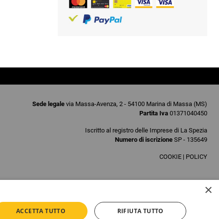
Sede legale
via Massa-Avenza, 2 - 54100 Marina di Massa (MS)
Partita Iva
01371040450
Iscritto al registro delle Imprese di La Spezia
Numero di iscrizione
SP - 135649
COOKIE
|
POLICY
×
ACCETTA TUTTO
RIFIUTA TUTTO