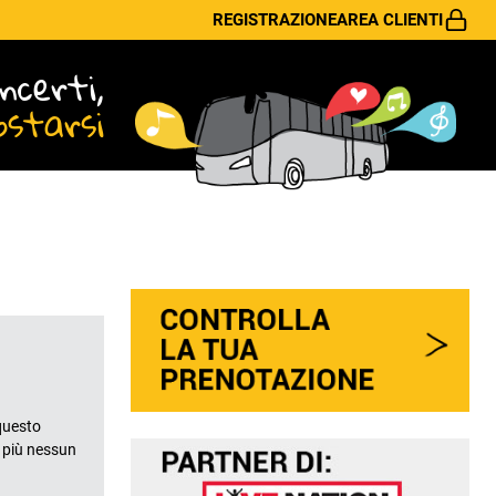
REGISTRAZIONE
AREA CLIENTI
ncerti,
ostarsi
questo
o più nessun