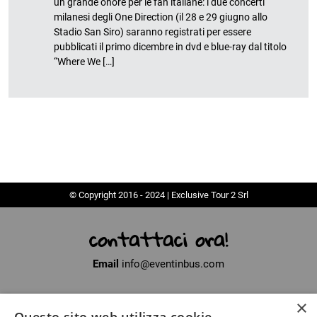
un grande onore per le fan italiane: i due concerti
milanesi degli One Direction (il 28 e 29 giugno allo
Stadio San Siro) saranno registrati per essere
pubblicati il primo dicembre in dvd e blue-ray dal titolo
“Where We […]
© Copyright 2016 - 2024 | Exclusive Tour 2 Srl
contattaci ora!
Email
info@eventinbus.com
×
Sede legale
via Massa-Avenza, 2 - 54100 Marina di Massa (MS)